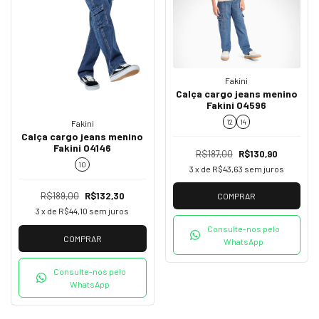
Fakini
Calça cargo jeans menino
Fakini 04596
12
14
Fakini
Calça cargo jeans menino
Fakini 04146
R$187,00
R$130,90
10
3
x de
R$43,63
sem juros
R$189,00
R$132,30
COMPRAR
3
x de
R$44,10
sem juros
Consulte-nos pelo
COMPRAR
WhatsApp
Consulte-nos pelo
WhatsApp