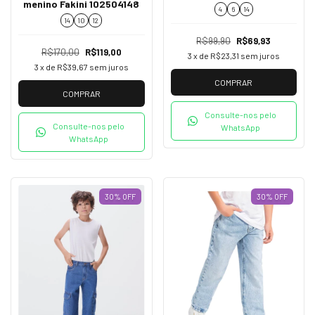
menino Fakini 102504148
4
6
14
14
10
12
R$99,90
R$69,93
R$170,00
R$119,00
3
x de
R$23,31
sem juros
3
x de
R$39,67
sem juros
COMPRAR
COMPRAR
Consulte-nos pelo
Consulte-nos pelo
WhatsApp
WhatsApp
30
%
OFF
30
%
OFF