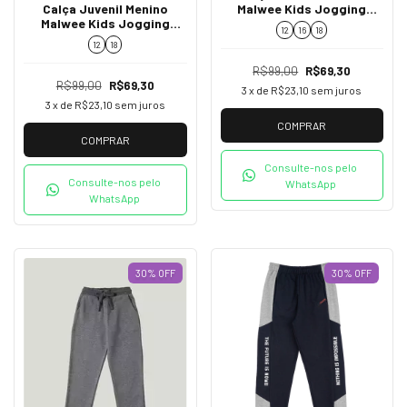
Calça Juvenil Menino
Malwee Kids Jogging
Malwee Kids Jogging
Flanelada Avelã 91685
12
16
18
Flanelada Preta 91685
12
18
R$99,00
R$69,30
R$99,00
R$69,30
3
x de
R$23,10
sem juros
3
x de
R$23,10
sem juros
COMPRAR
COMPRAR
Consulte-nos pelo
Consulte-nos pelo
WhatsApp
WhatsApp
30
%
OFF
30
%
OFF