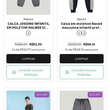
Malwee
Based
CALÇA JOGGING INFANTIL
Calça em moletom Based
EM MOLETOM MALWEE KIDS
masculina infantil preto
CINZA ESCURO
33256
12
12
16
R$89,00
R$62,30
R$123,00
R$86,10
3
x de
R$20,77
sem juros
3
x de
R$28,70
sem juros
COMPRAR
COMPRAR
Consulte-nos pelo
Consulte-nos pelo
WhatsApp
WhatsApp
30
%
OFF
30
%
OFF