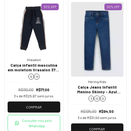
30
%
OFF
30
%
OFF
Vrasalon
Calça infantil masculina
em moletom Vrasalon 375-
525 Preto inverno
12
16
Hering Kids
Calça Jeans Infantil
R$110,00
R$77,00
Menino Skinny - Azul
menino
3
x de
R$25,67
sem juros
6
10
12
COMPRAR
R$135,00
R$94,50
3
x de
R$31,50
sem juros
Consulte-nos pelo
WhatsApp
COMPRAR