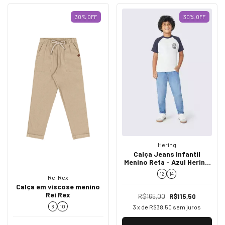
30
%
OFF
30
%
OFF
Hering
Calça Jeans Infantil
Menino Reta - Azul Hering
Kids
12
14
Rei Rex
Calça em viscose menino
Rei Rex
R$165,00
R$115,50
3
x de
R$38,50
sem juros
8
10