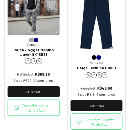
Vrasalon
Calça Jogger Menino
Juvenil 415531
10
12
14
Kamylus
Calça Térmica B9951
R$126,00
R$88,20
14
16
18
12
3
x de
R$29,40
sem juros
R$65,00
R$45,50
COMPRAR
3
x de
R$15,17
sem juros
Consulte-nos pelo
COMPRAR
WhatsApp
Consulte-nos pelo
WhatsApp