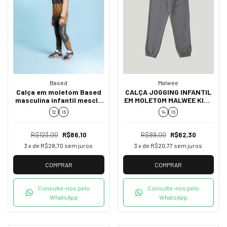
Based
Malwee
Calça em moletom Based
CALÇA JOGGING INFANTIL
masculina infantil mescla
EM MOLETOM MALWEE KIDS
33256
CINZA
12
16
14
16
R$123,00
R$86,10
R$89,00
R$62,30
3
x de
R$28,70
sem juros
3
x de
R$20,77
sem juros
COMPRAR
COMPRAR
Consulte-nos pelo
Consulte-nos pelo
WhatsApp
WhatsApp