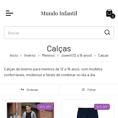
0
Calças
Início
Inverno
Meninos
Juvenil (12 a 16 anos)
Calças
Calças de inverno para meninos de 12 a 16 anos, com modelos
confortáveis, modernos e fáceis de combinar no dia a dia.
Ordenar
Filtrar
30
%
OFF
30
%
OFF