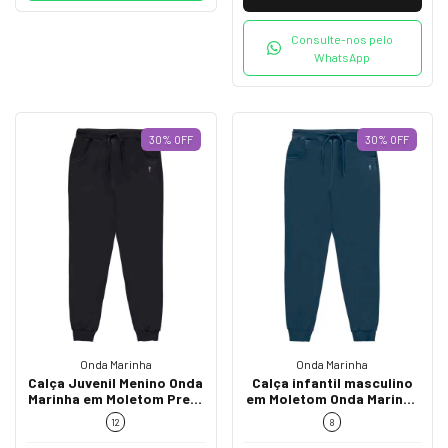
Consulte-nos pelo
WhatsApp
30
%
OFF
30
%
OFF
Onda Marinha
Onda Marinha
Calça Juvenil Menino Onda
Calça infantil masculino
Marinha em Moletom Preta
em Moletom Onda Marinha
5.241.044
5.241.044 Marinho inverno
12
8
menino