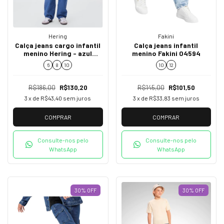
Hering
Fakini
Calça jeans cargo infantil
Calça jeans infantil
menino Hering - azul
menino Fakini 04594
C1RE1ASN
6
8
10
10
12
R$186,00
R$130,20
R$145,00
R$101,50
3
x de
R$43,40
sem juros
3
x de
R$33,83
sem juros
COMPRAR
COMPRAR
Consulte-nos pelo
Consulte-nos pelo
WhatsApp
WhatsApp
30
%
OFF
30
%
OFF