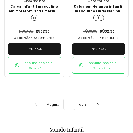
Onda Marinha
Onda Marinha
Calça infantil masculino
Calça em Helanca infantil
em Moletom Onda Marinha
masculino Onda Marinha
5.241.044 Verde inverno
5.241.046 Cinza inverno
10
1
2
menino
menino
R$97,00
R$67,90
R$89,90
R$62,93
3
x de
R$22,63
sem juros
3
x de
R$20,98
sem juros
COMPRAR
COMPRAR
Consulte-nos pelo
Consulte-nos pelo
WhatsApp
WhatsApp
Página
de 2