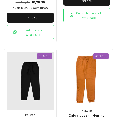
COMPRAR
R$109,00
R$76,30
3
x de
R$25,43
sem juros
Consulte-nos pelo
WhatsApp
COMPRAR
Consulte-nos pelo
WhatsApp
30
%
OFF
30
%
OFF
Malwee
Malwee
Calça Juvenil Menino