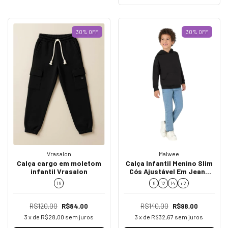
30
%
OFF
30
%
OFF
Vrasalon
Malwee
Calça cargo em moletom
Calça Infantil Menino Slim
infantil Vrasalon
Cós Ajustável Em Jeans
Moletom Malwee Kids
16
6
12
14
+ 2
126984
R$120,00
R$84,00
R$140,00
R$98,00
3
x de
R$28,00
sem juros
3
x de
R$32,67
sem juros