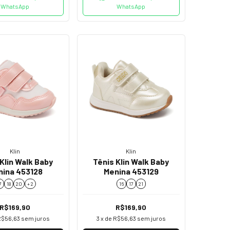
WhatsApp
WhatsApp
Klin
Klin
Klin Walk Baby
Tênis Klin Walk Baby
nina 453128
Menina 453129
7
18
20
+ 2
16
17
21
R$169,90
R$169,90
R$56,63
sem juros
3
x de
R$56,63
sem juros