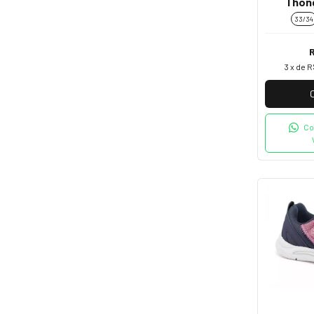
Thon
33/34
3
x de
R
Co