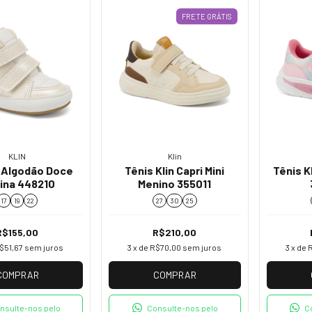
FRETE GRÁTIS
KLIN
Klin
 Algodão Doce
Tênis Klin Capri Mini
Tênis K
ina 448210
Menino 355011
17
19
22
27
30
25
R$155,00
R$210,00
$51,67
sem juros
3
x de
R$70,00
sem juros
3
x de
COMPRAR
COMPRAR
nsulte-nos pelo
Consulte-nos pelo
C