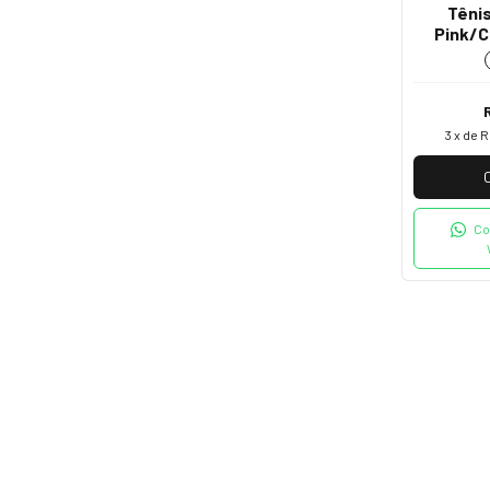
Tênis
Pink/C
3
x de
R
Co