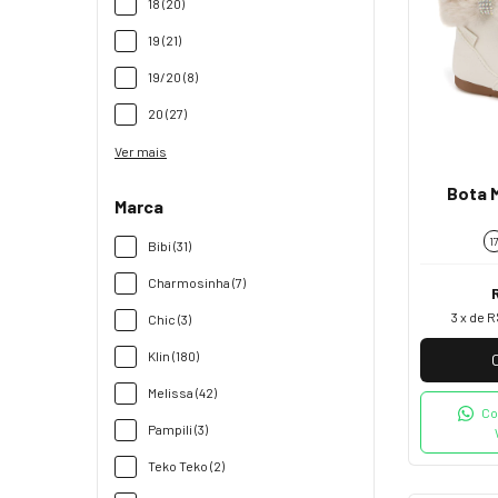
18 (20)
19 (21)
19/20 (8)
20 (27)
Ver mais
Bota M
Marca
1
Bibi (31)
Charmosinha (7)
3
x de
R
Chic (3)
Klin (180)
Melissa (42)
Co
Pampili (3)
Teko Teko (2)