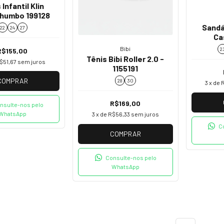
 Infantil Klin
humbo 199128
Sandál
22
24
27
Ca
Bibi
2
R$155,00
Tênis Bibi Roller 2.0 -
$51,67
sem juros
1155191
COMPRAR
28
30
3
x de
R$169,00
nsulte-nos pelo
WhatsApp
3
x de
R$56,33
sem juros
C
COMPRAR
Consulte-nos pelo
WhatsApp