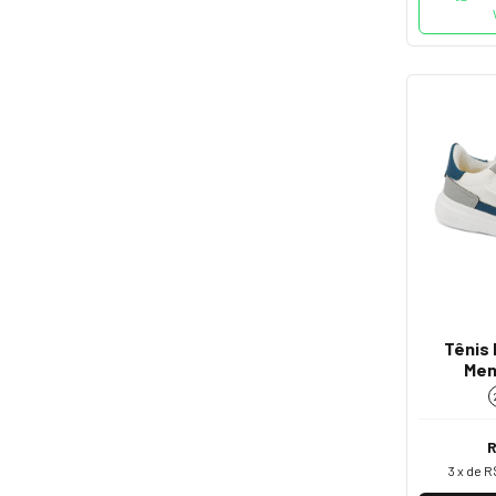
Tênis 
Men
3
x de
R