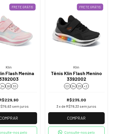
FRETE GRÁTIS
FRETE GRÁTIS
Klin
Klin
lin Flash Menina
Tênis Klin Flash Menino
3392003
3392002
24
28
30
23
24
26
+ 2
R$229,90
R$235,00
R$76,63
sem juros
3
x de
R$78,33
sem juros
COMPRAR
COMPRAR
onsulte-nos pelo
Consulte-nos pelo