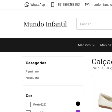
WhatsApp
+5512997368953
mundoinfantil
Meninos
Menina
Calça
Categorias
Início
Cal
Feminino
Masculino
Cor
Preto (23)