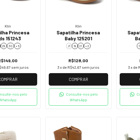
Klin
Klin
ilha Princesa
Sapatilha Princesa
Sapat
ds 151243
Baby 125201
B
29
30
+ 6
18
19
21
+ 2
1
R$149,00
R$128,00
$49,67
sem juros
3
x de
R$42,67
sem juros
3
x de
COMPRAR
COMPRAR
nsulte-nos pelo
Consulte-nos pelo
C
WhatsApp
WhatsApp