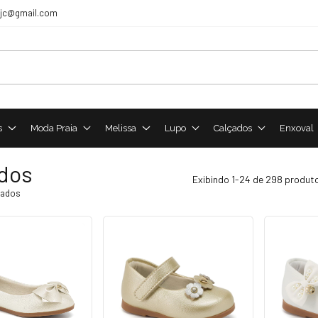
sjc@gmail.com
s
Moda Praia
Melissa
Lupo
Calçados
Enxoval
dos
Exibindo 1-24 de 298 produt
çados