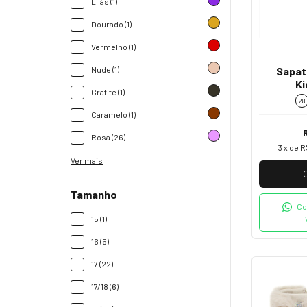
Lilás (1)
Dourado (1)
Vermelho (1)
Nude (1)
Sapat
Ki
Grafite (1)
28
Caramelo (1)
Rosa (26)
3
x de
R
Ver mais
Tamanho
Co
15 (1)
16 (5)
17 (22)
17/18 (6)