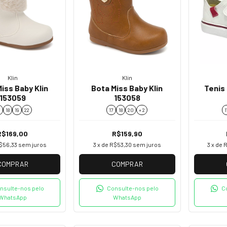
Klin
Klin
iss Baby Klin
Bota Miss Baby Klin
Tenis 
153059
153058
7
18
19
22
17
18
20
+ 2
1
R$169,00
R$159,90
$56,33
sem juros
3
x de
R$53,30
sem juros
3
x de
R
COMPRAR
COMPRAR
nsulte-nos pelo
Consulte-nos pelo
C
WhatsApp
WhatsApp