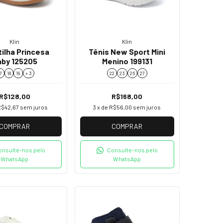
Klin
Klin
ilha Princesa
Tênis New Sport Mini
aby 125205
Menino 199131
7
18
19
+ 3
22
23
26
27
R$128,00
R$168,00
R$42,67
sem juros
3
x de
R$56,00
sem juros
COMPRAR
COMPRAR
onsulte-nos pelo
Consulte-nos pelo
WhatsApp
WhatsApp