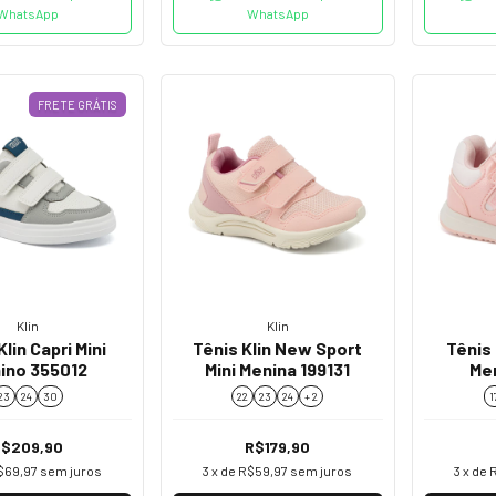
WhatsApp
WhatsApp
FRETE GRÁTIS
Klin
Klin
Klin Capri Mini
Tênis Klin New Sport
Tênis 
ino 355012
Mini Menina 199131
Me
23
24
30
22
23
24
+ 2
1
R$209,90
R$179,90
$69,97
sem juros
3
x de
R$59,97
sem juros
3
x de