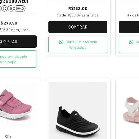
g 36088 Azul
R$152,00
36
38
39/40
3
x de
R$50,67
sem juros
3
x de
R$279,90
COMPRAR
$93,30
sem juros
COMPRAR
Consulte-nos pelo
C
WhatsApp
nsulte-nos pelo
WhatsApp
Klin