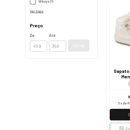
Wboys (1)
Ver mais
Preço
De
Até
Aplicar
Sapato
Men
3
x de
R
Co