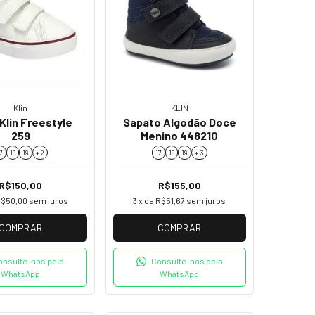
Klin
KLIN
Klin Freestyle
Sapato Algodão Doce
259
Menino 448210
7
18
19
+ 2
17
18
19
+ 3
R$150,00
R$155,00
$50,00
sem juros
3
x de
R$51,67
sem juros
COMPRAR
COMPRAR
onsulte-nos pelo
Consulte-nos pelo
WhatsApp
WhatsApp