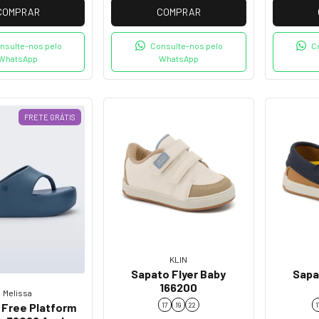
COMPRAR
COMPRAR
nsulte-nos pelo
Consulte-nos pelo
C
WhatsApp
WhatsApp
FRETE GRÁTIS
KLIN
Sapato Flyer Baby
Sapa
166200
Melissa
17
19
22
1
 Free Platform