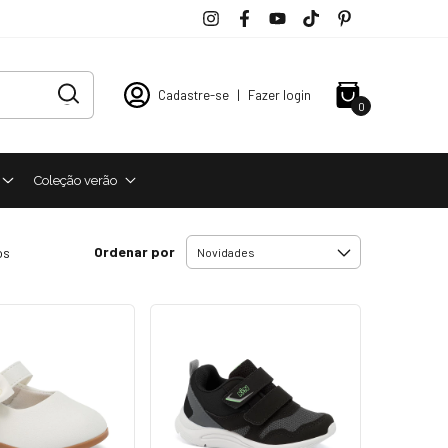
Cadastre-se
|
Fazer login
0
Coleção verão
Ordenar por
os