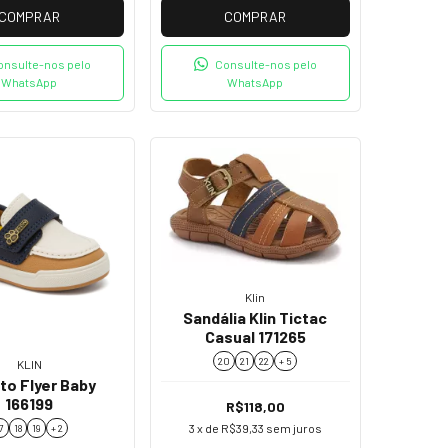
COMPRAR
COMPRAR
onsulte-nos pelo
Consulte-nos pelo
WhatsApp
WhatsApp
Klin
Sandália Klin Tictac
Casual 171265
20
21
22
+ 5
KLIN
to Flyer Baby
166199
R$118,00
3
x de
R$39,33
sem juros
7
18
19
+ 2