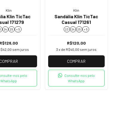
Klin
Klin
ia Klin TicTac
Sandália Klin TicTac
sual 171279
Casual 171261
3
24
25
+ 5
23
24
25
+ 5
R$126,00
R$120,00
R$42,00
sem juros
3
x de
R$40,00
sem juros
COMPRAR
COMPRAR
onsulte-nos pelo
Consulte-nos pelo
WhatsApp
WhatsApp