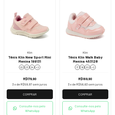
Klin
Klin
Tênis Klin New Sport Mini
Tênis Klin Walk Baby
Menina 199131
Menina 453128
22
23
24
+ 2
17
18
20
+ 2
R$179,90
R$169,90
3
x de
R$59,97
sem juros
3
x de
R$56,63
sem juros
COMPRAR
COMPRAR
Consulte-nos pelo
Consulte-nos pelo
WhatsApp
WhatsApp