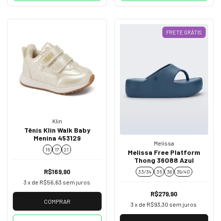
FRETE GRÁTIS
Klin
Tênis Klin Walk Baby
Menina 453129
Melissa
16
17
21
Melissa Free Platform
Thong 36088 Azul
R$169,90
33/34
36
38
39/40
3
x de
R$56,63
sem juros
R$279,90
COMPRAR
3
x de
R$93,30
sem juros