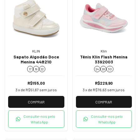
KLIN
Klin
Sapato Algodão Doce
Tênis Klin Flash Menina
Menina 448210
3392003
17
19
22
24
28
30
R$155,00
R$229,90
3
x de
R$51,67
sem juros
3
x de
R$76,63
sem juros
COMPRAR
COMPRAR
Consulte-nos pelo
Consulte-nos pelo
WhatsApp
WhatsApp