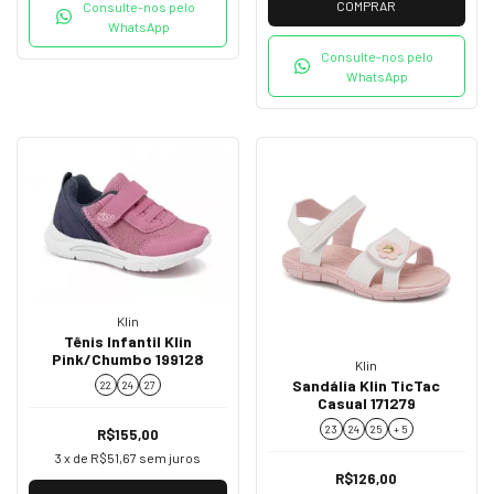
COMPRAR
Consulte-nos pelo
WhatsApp
Consulte-nos pelo
WhatsApp
Klin
Tênis Infantil Klin
Pink/Chumbo 199128
Klin
Sandália Klin TicTac
22
24
27
Casual 171279
23
24
25
+ 5
R$155,00
3
x de
R$51,67
sem juros
R$126,00