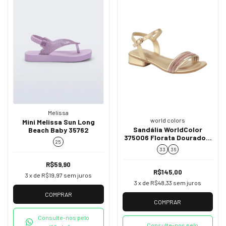
Melissa
world colors
Mini Melissa Sun Long
Sandália WorldColor
Beach Baby 35762
375006 Florata Dourado –
25
Brilho, Conforto e
33
36
Delicadeza em Cada Passo
R$59,90
R$145,00
3
x de
R$19,97
sem juros
3
x de
R$48,33
sem juros
COMPRAR
COMPRAR
Consulte-nos pelo
Consulte-nos pelo