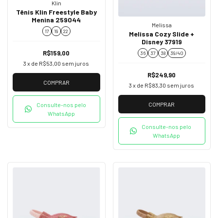
Klin
Tênis Klin Freestyle Baby
Menina 259044
Melissa
17
19
22
Melissa Cozy Slide +
Disney 37919
R$159,00
36
37
38
39/40
3
x de
R$53,00
sem juros
R$249,90
COMPRAR
3
x de
R$83,30
sem juros
COMPRAR
Consulte-nos pelo
WhatsApp
Consulte-nos pelo
WhatsApp