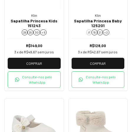
Klin
Klin
Sapatilha Princesa Kids
Sapatilha Princesa Baby
151243
125201
28
29
30
+ 6
18
19
21
+ 2
R$149,00
R$128,00
3
x de
R$49,67
sem juros
3
x de
R$42,67
sem juros
COMPRAR
COMPRAR
Consulte-nos pelo
Consulte-nos pelo
WhatsApp
WhatsApp