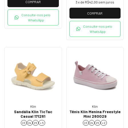
COMPRAR
3
x de
R$42,00
sem juros
COMPRAR
Consulte-nos pelo
WhatsApp
Consulte-nos pelo
WhatsApp
Klin
Klin
Sandália Klin TicTac
Tênis Klin Menina Freestyle
Casual 171261
Mini 260029
23
24
25
+ 5
23
24
25
+ 2