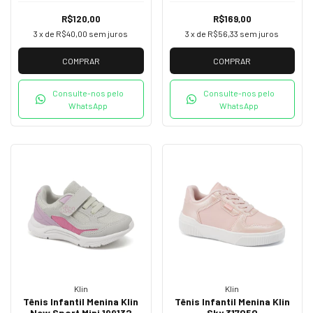
R$120,00
R$169,00
3
x de
R$40,00
sem juros
3
x de
R$56,33
sem juros
COMPRAR
COMPRAR
Consulte-nos pelo
Consulte-nos pelo
WhatsApp
WhatsApp
Klin
Klin
Tênis Infantil Menina Klin
Tênis Infantil Menina Klin
New Sport Mini 199132
Sky 317050