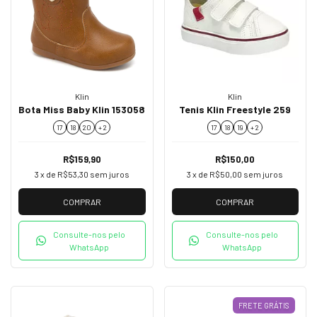
Klin
Klin
Bota Miss Baby Klin 153058
Tenis Klin Freestyle 259
17
18
20
+ 2
17
18
19
+ 2
R$159,90
R$150,00
3
x de
R$53,30
sem juros
3
x de
R$50,00
sem juros
COMPRAR
COMPRAR
Consulte-nos pelo
Consulte-nos pelo
WhatsApp
WhatsApp
FRETE GRÁTIS