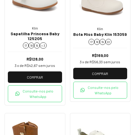
Klin
Klin
Sapatilha Princesa Baby
Bota Miss Baby Klin 153059
125205
17
18
19
22
17
18
19
+ 3
R$169,00
R$128,00
3
x de
R$56,33
sem juros
3
x de
R$42,67
sem juros
COMPRAR
COMPRAR
Consulte-nos pelo
Consulte-nos pelo
WhatsApp
WhatsApp