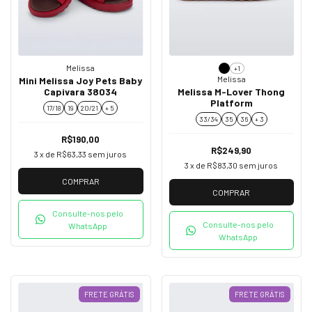
Melissa
+1
Melissa
Mini Melissa Joy Pets Baby
Capivara 38034
Melissa M-Lover Thong
Platform
17/18
19
20/21
+ 5
33/34
35
36
+ 3
R$190,00
R$249,90
3
x de
R$63,33
sem juros
3
x de
R$83,30
sem juros
COMPRAR
COMPRAR
Consulte-nos pelo
Consulte-nos pelo
WhatsApp
WhatsApp
FRETE GRÁTIS
FRETE GRÁTIS