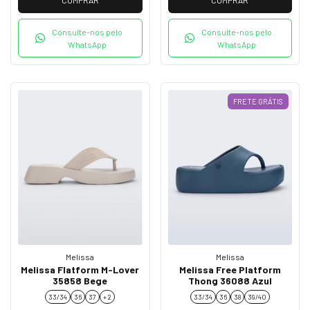
Consulte-nos pelo
Consulte-nos pelo
WhatsApp
WhatsApp
FRETE GRÁTIS
Melissa
Melissa
Melissa Flatform M-Lover
Melissa Free Platform
35858 Bege
Thong 36088 Azul
33/34
36
37
+ 2
33/34
36
38
39/40