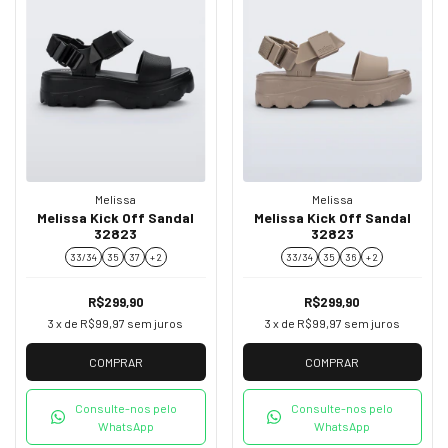
Melissa
Melissa
Melissa Kick Off Sandal
Melissa Kick Off Sandal
32823
32823
33/34
35
37
+ 2
33/34
35
36
+ 2
R$299,90
R$299,90
3
x de
R$99,97
sem juros
3
x de
R$99,97
sem juros
COMPRAR
COMPRAR
Consulte-nos pelo
Consulte-nos pelo
WhatsApp
WhatsApp