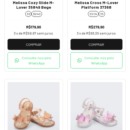
Melissa Cozy Slide M-
Melissa Cross M-Lover
Lover 35849 Bege
Platform 37368
36
39/40
33/34
35
R$179,90
R$279,90
3
x de
R$59,97
sem juros
3
x de
R$93,30
sem juros
COMPRAR
COMPRAR
Consulte-nos pelo
Consulte-nos pelo
WhatsApp
WhatsApp