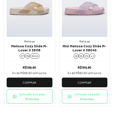
Melissa
Melissa
Melissa Cozy Slide M-
Mini Melissa Cozy Slide M-
Lover II 36118
Lover II 38045
37
38
39/40
28
29
30
+ 2
R$199,90
R$189,90
3
x de
R$66,63
sem juros
3
x de
R$63,30
sem juros
COMPRAR
COMPRAR
Consulte-nos pelo
Consulte-nos pelo
WhatsApp
WhatsApp