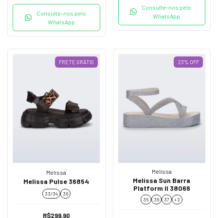
Consulte-nos pelo
Consulte-nos pelo
WhatsApp
WhatsApp
FRETE GRÁTIS
23
%
OFF
Melissa
Melissa
Melissa Sun Barra
Melissa Pulse 36854
Platform II 38066
33/34
36
35
36
37
+ 2
R$299,90