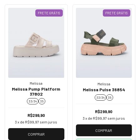
FRETE GRÁTIS
FRETE GRÁTIS
Melissa
Melissa
Melissa Pump Platform
Melissa Pulse 36854
37802
33/34
35
33/34
35
R$299,90
R$299,90
3
x de
R$99,97
sem juros
3
x de
R$99,97
sem juros
COMPRAR
COMPRAR