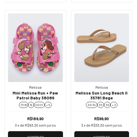
Melissa
Melissa
Mini Melissa Run + Paw
Melissa Sun Long Beach II
Patrol Baby 38086
35781 Bege
17/18
19
20/21
+ 5
33/34
35
36
+ 3
R$189,90
R$99,90
3
x de
R$63,30
sem juros
3
x de
R$33,30
sem juros
COMPRAR
COMPRAR