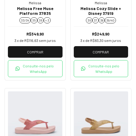
Melissa
Melissa
Melissa Free Muse
Melissa Cozy Slide +
Platform 37835
Disney 37919
33/34
35
36
+ 3
36
37
38
39/40
R$349,90
R$249,90
3
x de
R$116,63
sem juros
3
x de
R$83,30
sem juros
COMPRAR
COMPRAR
Consulte-nos pelo
Consulte-nos pelo
WhatsApp
WhatsApp