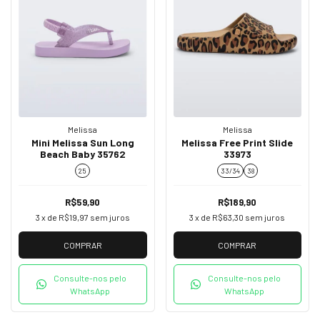
Melissa
Melissa
Mini Melissa Sun Long
Melissa Free Print Slide
Beach Baby 35762
33973
25
33/34
38
R$59,90
R$189,90
3
x de
R$19,97
sem juros
3
x de
R$63,30
sem juros
COMPRAR
COMPRAR
Consulte-nos pelo
Consulte-nos pelo
WhatsApp
WhatsApp