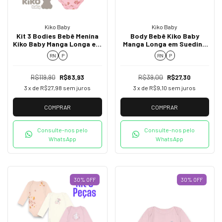
Kiko Baby
Kiko Baby
Kit 3 Bodies Bebê Menina
Body Bebê Kiko Baby
Kiko Baby Manga Longa em
Manga Longa em Suedine
Suedine 13757
Rosa Chiclete 03608
RN
P
RN
P
R$119,90
R$83,93
R$39,00
R$27,30
3
x de
R$27,98
sem juros
3
x de
R$9,10
sem juros
COMPRAR
COMPRAR
Consulte-nos pelo
Consulte-nos pelo
WhatsApp
WhatsApp
30
%
OFF
30
%
OFF