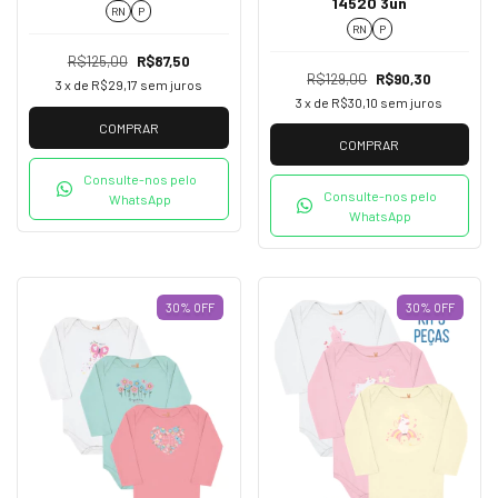
14520 3un
Maciez e Qualidade | 14571
RN
P
RN
P
R$125,00
R$87,50
R$129,00
R$90,30
3
x de
R$29,17
sem juros
3
x de
R$30,10
sem juros
COMPRAR
COMPRAR
Consulte-nos pelo
Consulte-nos pelo
WhatsApp
WhatsApp
30
%
OFF
30
%
OFF