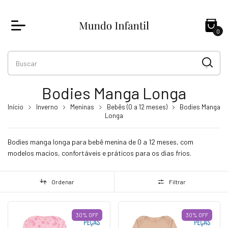
0
Bodies Manga Longa
Início
Inverno
Meninas
Bebês (0 a 12 meses)
Bodies Manga
Longa
Bodies manga longa para bebê menina de 0 a 12 meses, com
modelos macios, confortáveis e práticos para os dias frios.
Ordenar
Filtrar
30
%
OFF
30
%
OFF