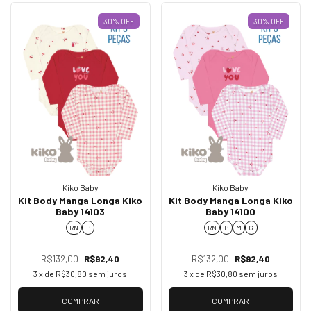
30
%
OFF
30
%
OFF
Kiko Baby
Kiko Baby
Kit Body Manga Longa Kiko
Kit Body Manga Longa Kiko
Baby 14103
Baby 14100
RN
P
RN
P
M
G
R$132,00
R$92,40
R$132,00
R$92,40
3
x de
R$30,80
sem juros
3
x de
R$30,80
sem juros
COMPRAR
COMPRAR