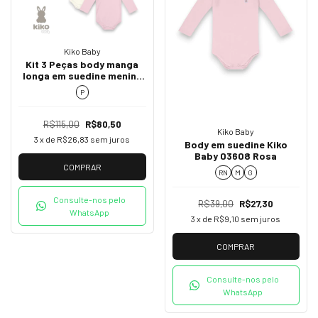
Kiko Baby
Kit 3 Peças body manga
longa em suedine menina
Kiko Baby 12732
P
R$115,00
R$80,50
Kiko Baby
3
x de
R$26,83
sem juros
Body em suedine Kiko
Baby 03608 Rosa
COMPRAR
RN
M
G
Consulte-nos pelo
R$39,00
R$27,30
WhatsApp
3
x de
R$9,10
sem juros
COMPRAR
Consulte-nos pelo
WhatsApp