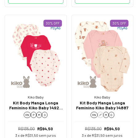
30
%
OFF
30
%
OFF
Kiko Baby
Kiko Baby
Kit Body Manga Longa
Kit Body Manga Longa
Feminino Kiko Baby 14920
Feminino Kiko Baby 14887
- Proteção e Carinho em
RN
P
M
G
RN
P
M
G
Cada Detalhe
R$135,00
R$94,50
R$135,00
R$94,50
3
x de
R$31,50
sem juros
3
x de
R$31,50
sem juros