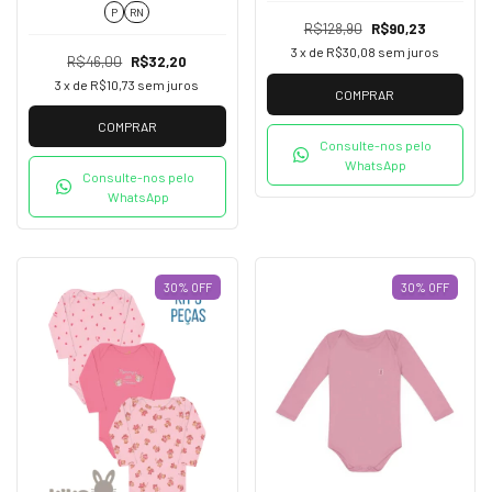
KikoBaby 03662
P
RN
R$128,90
R$90,23
3
x de
R$30,08
sem juros
R$46,00
R$32,20
3
x de
R$10,73
sem juros
COMPRAR
COMPRAR
Consulte-nos pelo
WhatsApp
Consulte-nos pelo
WhatsApp
30
%
OFF
30
%
OFF