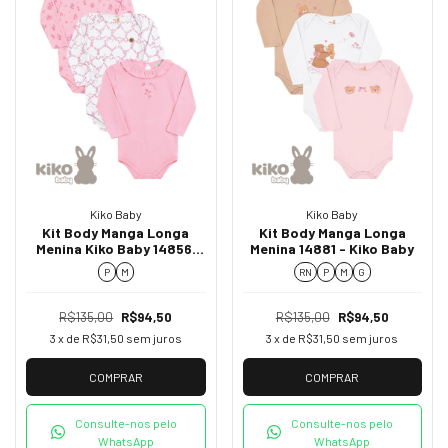
Kiko Baby
Kiko Baby
Kit Body Manga Longa
Kit Body Manga Longa
Menina Kiko Baby 14856:
Menina 14881 - Kiko Baby
Conforto e Elegância para
P
M
RN
P
M
G
Sua Pequena
R$135,00
R$94,50
R$135,00
R$94,50
3
x de
R$31,50
sem juros
3
x de
R$31,50
sem juros
COMPRAR
COMPRAR
Consulte-nos pelo
Consulte-nos pelo
WhatsApp
WhatsApp