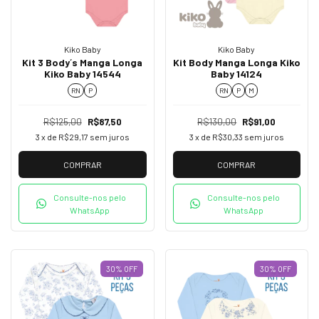
Kiko Baby
Kiko Baby
Kit 3 Body´s Manga Longa
Kit Body Manga Longa Kiko
Kiko Baby 14544
Baby 14124
RN
P
RN
P
M
R$125,00
R$87,50
R$130,00
R$91,00
3
x de
R$29,17
sem juros
3
x de
R$30,33
sem juros
COMPRAR
COMPRAR
Consulte-nos pelo
Consulte-nos pelo
WhatsApp
WhatsApp
30
%
OFF
30
%
OFF