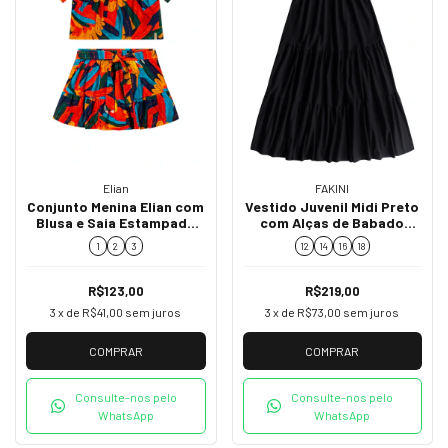
FAKINI
Elian
Vestido Juvenil Midi Preto
Conjunto Menina Elian com
com Alças de Babado
Blusa e Saia Estampada
02841
232375
12
14
16
18
1
2
3
R$219,00
R$123,00
3
x de
R$73,00
sem juros
3
x de
R$41,00
sem juros
COMPRAR
COMPRAR
Consulte-nos pelo
Consulte-nos pelo
WhatsApp
WhatsApp