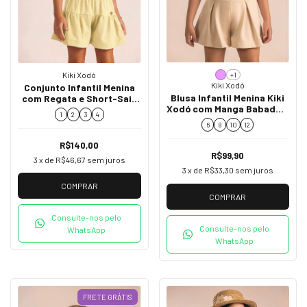
Kiki Xodó
+1
Kiki Xodó
Conjunto Infantil Menina
Blusa Infantil Menina Kiki
com Regata e Short-Saia
Xodó com Manga Babado e
K2500026
1
2
3
4
Aplicações K3650017
6
8
10
12
R$140,00
R$99,90
3
x de
R$46,67
sem juros
3
x de
R$33,30
sem juros
COMPRAR
COMPRAR
Consulte-nos pelo
Consulte-nos pelo
WhatsApp
WhatsApp
FRETE GRÁTIS