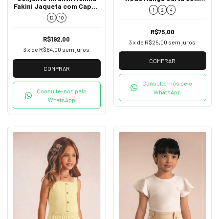
Fakini Jaqueta com Capuz
Gola Boneca K2650015
1
2
4
e Legging 252002
12
10
R$75,00
R$192,00
3
x de
R$25,00
sem juros
3
x de
R$64,00
sem juros
COMPRAR
COMPRAR
Consulte-nos pelo
Consulte-nos pelo
WhatsApp
WhatsApp