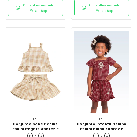
Consulte-nos pelo
Consulte-nos pelo
WhatsApp
WhatsApp
Fakini
Fakini
Conjunto bebê Menina
Conjunto Infantil Menina
Fakini Regata Xadrez e
Fakini Blusa Xadrez e
Short Saia 02009
Short com Babados 02172
P
M
G
1
2
3