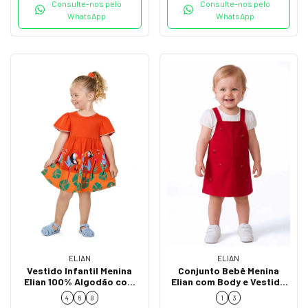
Consulte-nos pelo
Consulte-nos pelo
WhatsApp
WhatsApp
ELIAN
ELIAN
Vestido Infantil Menina
Conjunto Bebê Menina
Elian 100% Algodão com
Elian com Body e Vestido
Estampa de Tucanos
Salopete Bordado 71258
4
6
8
1
3
232359