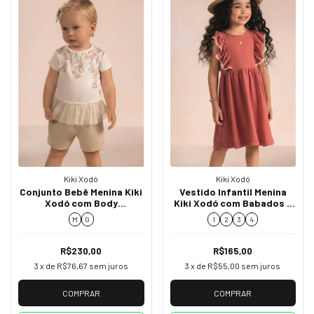
Kiki Xodó
Kiki Xodó
Conjunto Bebê Menina Kiki
Vestido Infantil Menina
Xodó com Body
Kiki Xodó com Babados e
Estampado e Shorts
Renda K2100026
M
G
1
2
3
4
K1500005
R$230,00
R$165,00
3
x de
R$76,67
sem juros
3
x de
R$55,00
sem juros
COMPRAR
COMPRAR