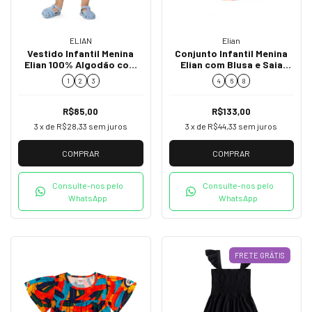
ELIAN
Elian
Vestido Infantil Menina
Conjunto Infantil Menina
Elian 100% Algodão com
Elian com Blusa e Saia
Estampa de Tucanos
Estampada 232375
1
2
3
4
6
8
232359
R$85,00
R$133,00
3
x de
R$28,33
sem juros
3
x de
R$44,33
sem juros
COMPRAR
COMPRAR
Consulte-nos pelo
Consulte-nos pelo
WhatsApp
WhatsApp
FRETE GRÁTIS