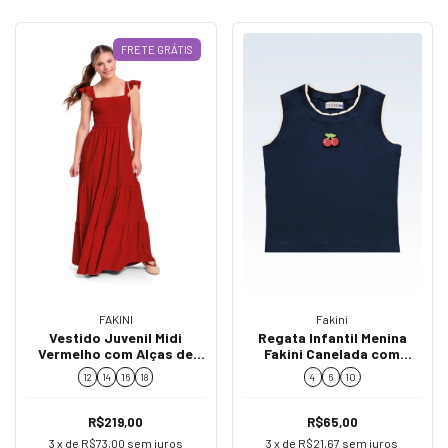
FRETE GRÁTIS
Fakini
FAKINI
Regata Infantil Menina
Vestido Juvenil Midi
Fakini Canelada com
Vermelho com Alças de
Cerejinhas 02253
Babado 02841
4
6
10
12
14
16
18
R$65,00
R$219,00
3
x de
R$21,67
sem juros
3
x de
R$73,00
sem juros