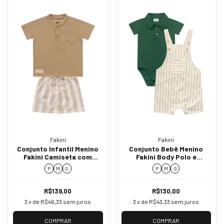
Fakini
Fakini
Conjunto Infantil Menino
Conjunto Bebê Menino
Fakini Camiseta com
Fakini Body Polo e
Botões e Bermuda
Jardineira Listrada 02064
P
M
G
P
M
G
Listrada 02050
R$139,00
R$130,00
3
x de
R$46,33
sem juros
3
x de
R$43,33
sem juros
COMPRAR
COMPRAR