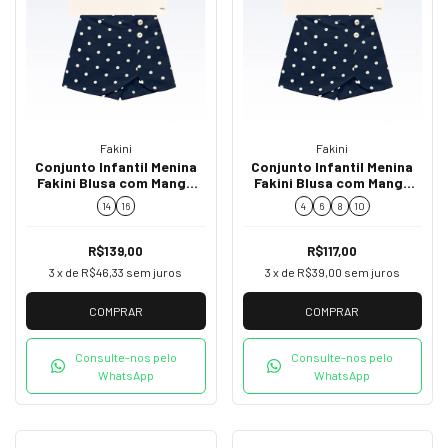
Fakini
Fakini
Conjunto Infantil Menina
Conjunto Infantil Menina
Fakini Blusa com Manga
Fakini Blusa com Manga
Bufante e Short Saia Poá
Bufante e Short Saia Poá
14
16
4
6
8
10
02234
02234
R$139,00
R$117,00
3
x de
R$46,33
sem juros
3
x de
R$39,00
sem juros
COMPRAR
COMPRAR
Consulte-nos pelo
Consulte-nos pelo
WhatsApp
WhatsApp