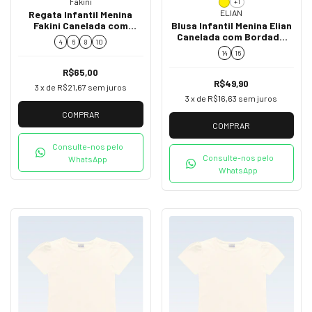
Fakini
+1
ELIAN
Regata Infantil Menina
Fakini Canelada com
Blusa Infantil Menina Elian
Cerejinhas Vermelha
Canelada com Bordado
4
6
8
10
02253
50079
14
16
R$65,00
R$49,90
3
x de
R$21,67
sem juros
3
x de
R$16,63
sem juros
COMPRAR
COMPRAR
Consulte-nos pelo
Consulte-nos pelo
WhatsApp
WhatsApp