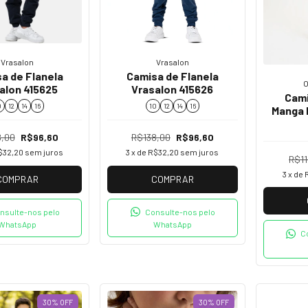
Vrasalon
Vrasalon
a de Flanela
Camisa de Flanela
O
alon 415625
Vrasalon 415626
Cami
0
12
14
16
10
12
14
16
Manga 
8,00
R$96,60
R$138,00
R$96,60
$32,20
sem juros
3
x de
R$32,20
sem juros
R$11
3
x de
COMPRAR
COMPRAR
nsulte-nos pelo
Consulte-nos pelo
WhatsApp
WhatsApp
C
30
%
OFF
30
%
OFF