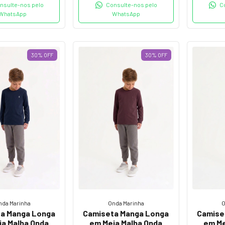
Consulte-nos pelo
nsulte-nos pelo
C
WhatsApp
WhatsApp
30
%
OFF
30
%
OFF
nda Marinha
Onda Marinha
O
a Manga Longa
Camiseta Manga Longa
Camise
ia Malha Onda
em Meia Malha Onda
em Me