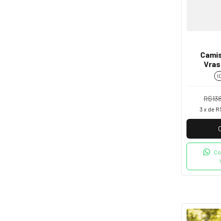
Camis
Vras
1
R$13
3
x de
R
Co