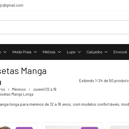
sjc@gmail.com
s
Moda Praia
Melissa
Lupo
Calçados
Enxoval
etas Manga
a
Exibindo 1-24 de 50 produto
rno
Meninos
Juvenil (12 a 16
isetas Manga Longa
nga longa para meninos de 12 a 16 anos, com modelos confortáveis, moder