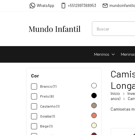
WhatsApp
+5512997368953
mundoinfantil
Meninos
Menina
Camis
Cor
Long
Branco (7)
Início
Inve
Preto (8)
anos)
Cam
Castanho (1)
Camisetas ma
Goiaba (1)
Bege (1)