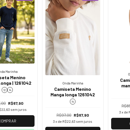
nda Marinha
O
seta Menino
Cami
onga | 1261042
Onda Marinha
man
Camiseta Menino
12
14
suedin
Manga longa 1261042
14
,00
R$67,90
R$8
$22,63
sem juros
3
x de
R$97,00
R$67,90
COMPRAR
3
x de
R$22,63
sem juros