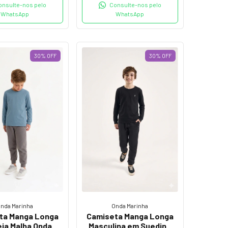
onsulte-nos pelo
Consulte-nos pelo
WhatsApp
WhatsApp
30
%
OFF
30
%
OFF
nda Marinha
Onda Marinha
ta Manga Longa
Camiseta Manga Longa
ia Malha Onda
Masculina em Suedine