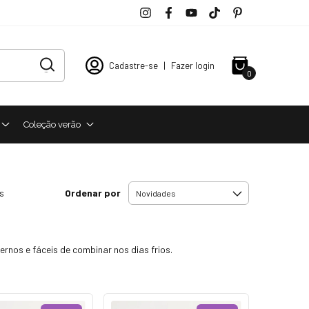
Cadastre-se
|
Fazer login
0
Coleção verão
Ordenar por
s
nos e fáceis de combinar nos dias frios.