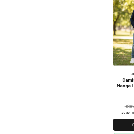
O
Cami
Manga L
R$97
3
x de
R