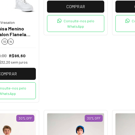
COMPRAR
Consulte-nos pelo
C
Vrasalon
WhatsApp
isa Menino
alon Flanela
 Preto e Cinza
10
14
415629
8,00
R$96,60
$32,20
sem juros
COMPRAR
nsulte-nos pelo
WhatsApp
30
%
OFF
30
%
OFF