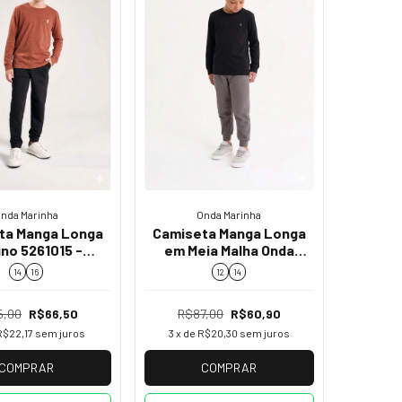
nda Marinha
Onda Marinha
ta Manga Longa
Camiseta Manga Longa
no 5261015 -
em Meia Malha Onda
isticação e
Marinha 5261012
14
16
12
14
to em Suedine
5,00
R$66,50
R$87,00
R$60,90
R$22,17
sem juros
3
x de
R$20,30
sem juros
COMPRAR
COMPRAR