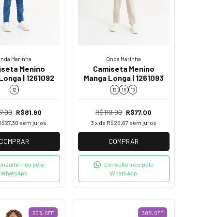
nda Marinha
Onda Marinha
seta Menino
Camiseta Menino
Longa | 1261092
Manga Longa | 1261093
12
12
16
18
7,00
R$81,90
R$110,00
R$77,00
R$27,30
sem juros
3
x de
R$25,67
sem juros
COMPRAR
COMPRAR
onsulte-nos pelo
Consulte-nos pelo
WhatsApp
WhatsApp
30
%
OFF
30
%
OFF