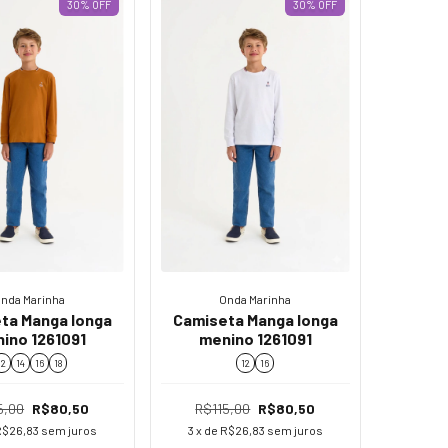
30
%
OFF
30
%
OFF
nda Marinha
Onda Marinha
ta Manga longa
Camiseta Manga longa
ino 1261091
menino 1261091
12
14
16
18
12
16
5,00
R$80,50
R$115,00
R$80,50
R$26,83
sem juros
3
x de
R$26,83
sem juros