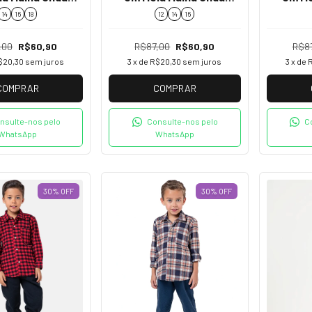
nha 5261012
Marinha 5261012
Mar
14
16
18
12
14
16
,00
R$60,90
R$87,00
R$60,90
R$8
$20,30
sem juros
3
x de
R$20,30
sem juros
3
x de
COMPRAR
COMPRAR
nsulte-nos pelo
Consulte-nos pelo
C
WhatsApp
WhatsApp
30
%
OFF
30
%
OFF