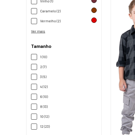
Vinho (1)
Caramelo (2)
Vermelho (2)
Ver mais
Tamanho
1 (10)
2 (7)
3 (5)
4 (12)
6 (10)
8 (13)
10 (12)
12 (23)