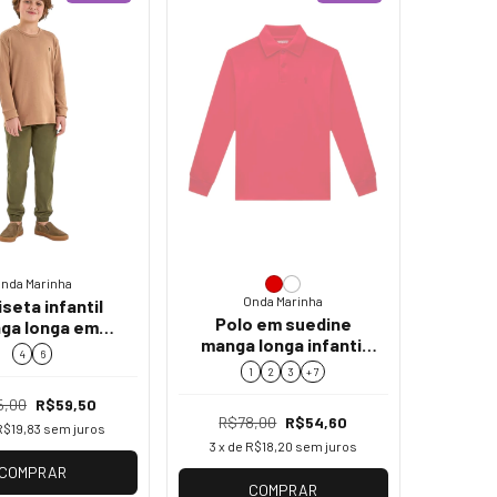
nda Marinha
Onda Marinha
seta infantil
Polo em suedine
ga longa em
manga longa infantil
e Onda Marinha
4
6
menino Onda Marinha
1.251.091
1
2
3
+ 7
5.251.026
5,00
R$59,50
R$78,00
R$54,60
R$19,83
sem juros
3
x de
R$18,20
sem juros
COMPRAR
COMPRAR