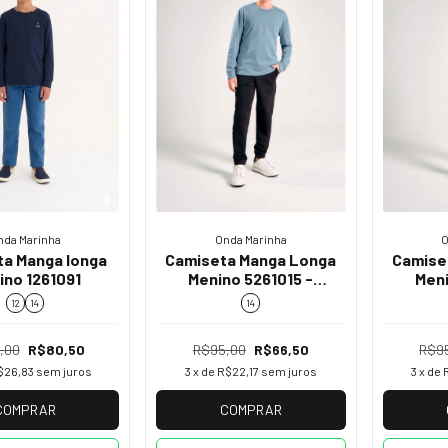
Onda Marinha
nda Marinha
O
Camiseta Manga Longa
a Manga longa
Camise
Menino 5261015 -
ino 1261091
Meni
Sofisticação e
Sof
14
12
14
Conforto em Suedine
Confor
R$95,00
R$66,50
,00
R$80,50
R$9
3
x de
R$22,17
sem juros
$26,83
sem juros
3
x de
COMPRAR
COMPRAR