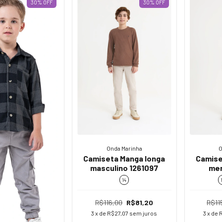
30
%
OFF
30
%
OFF
Onda Marinha
O
Camiseta Manga longa
Camise
masculino 1261097
men
14
R$116,00
R$81,20
R$11
3
x de
R$27,07
sem juros
3
x de