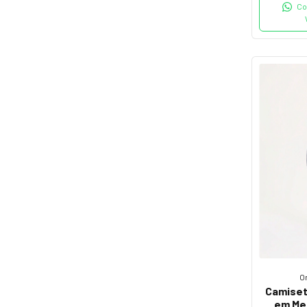
Co
O
Camiset
em Me