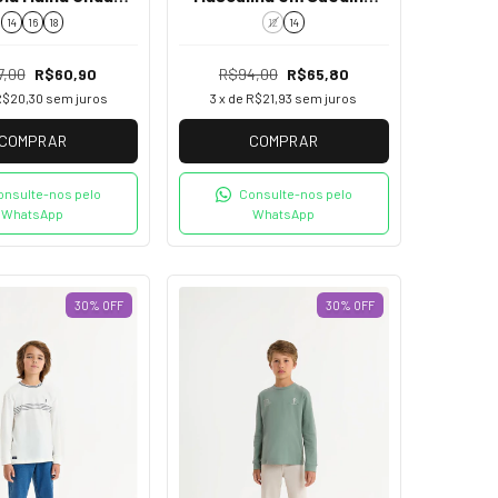
inha 5261012
Onda Marinha 526013
14
16
18
12
14
7,00
R$60,90
R$94,00
R$65,80
R$20,30
sem juros
3
x de
R$21,93
sem juros
COMPRAR
COMPRAR
onsulte-nos pelo
Consulte-nos pelo
WhatsApp
WhatsApp
30
%
OFF
30
%
OFF