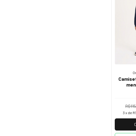
O
Camiset
men
R$115
3
x de
R