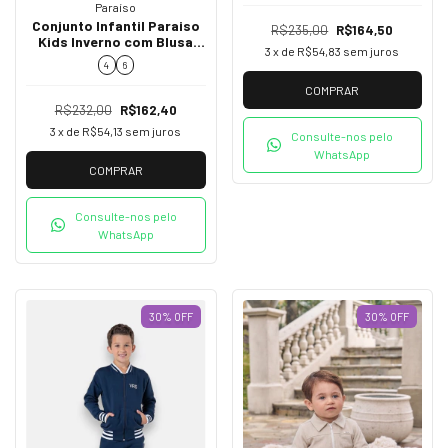
Paraíso
Conjunto Infantil Paraiso
R$235,00
R$164,50
Kids Inverno com Blusa
3
x de
R$54,83
sem juros
Cotelê e Calça Aspen 19193
4
6
COMPRAR
R$232,00
R$162,40
3
x de
R$54,13
sem juros
Consulte-nos pelo
WhatsApp
COMPRAR
Consulte-nos pelo
WhatsApp
30
%
OFF
30
%
OFF