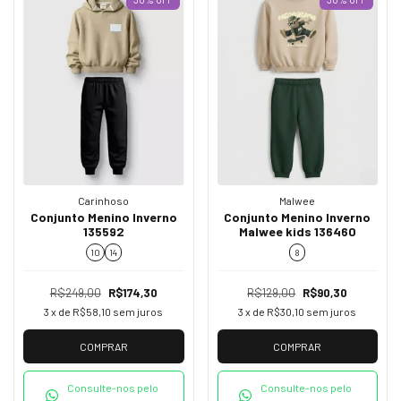
Carinhoso
Malwee
Conjunto Menino Inverno
Conjunto Menino Inverno
135592
Malwee kids 136460
10
14
8
R$249,00
R$174,30
R$129,00
R$90,30
3
x de
R$58,10
sem juros
3
x de
R$30,10
sem juros
COMPRAR
COMPRAR
Consulte-nos pelo
Consulte-nos pelo