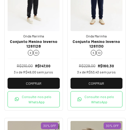
Onda Marinha
Onda Marinha
Conjunto Menino Inverno
Conjunto Menino Inverno
1261128
1261130
8
10
6
10
R$210,00
R$147,00
R$229,00
R$160,30
3
x de
R$49,00
sem juros
3
x de
R$53,43
sem juros
COMPRAR
COMPRAR
Consulte-nos pelo
Consulte-nos pelo
WhatsApp
WhatsApp
30
%
OFF
30
%
OFF