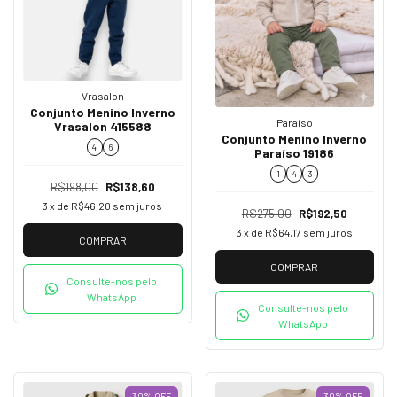
Vrasalon
Conjunto Menino Inverno
Paraíso
Vrasalon 415588
Conjunto Menino Inverno
4
6
Paraíso 19186
1
4
3
R$198,00
R$138,60
3
x de
R$46,20
sem juros
R$275,00
R$192,50
3
x de
R$64,17
sem juros
COMPRAR
COMPRAR
Consulte-nos pelo
WhatsApp
Consulte-nos pelo
WhatsApp
30
%
OFF
30
%
OFF