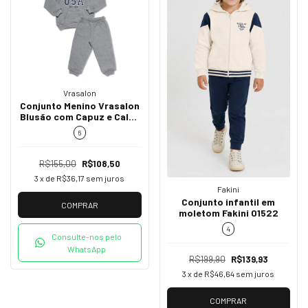
Vrasalon
Conjunto Menino Vrasalon
Blusão com Capuz e Calça
em Moletom Cinza Mescla
6
415556
R$155,00
R$108,50
3
x de
R$36,17
sem juros
Fakini
Conjunto infantil em
COMPRAR
moletom Fakini 01522
4
Consulte-nos pelo
WhatsApp
R$199,90
R$139,93
3
x de
R$46,64
sem juros
COMPRAR