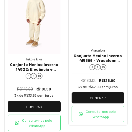
Vrasalon
Conjunto Menino Inverno
kiko e kika
415596 - Vrasalom:
Conjunto Menino Inverno
conforto e estilo para os
6
8
10
14822: Elegância e
pequenos
Conforto para os
6
8
10
Pequenos
R$180,00
R$126,00
3
x de
R$42,00
sem juros
R$145,00
R$101,50
3
x de
R$33,83
sem juros
COMPRAR
COMPRAR
Consulte-nos pelo
WhatsApp
Consulte-nos pelo
WhatsApp