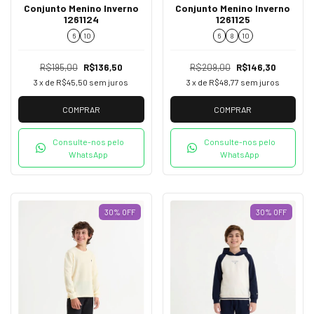
Conjunto Menino Inverno
Conjunto Menino Inverno
1261125
1261124
6
8
10
6
10
R$209,00
R$146,30
R$195,00
R$136,50
3
x de
R$48,77
sem juros
3
x de
R$45,50
sem juros
COMPRAR
COMPRAR
Consulte-nos pelo
Consulte-nos pelo
WhatsApp
WhatsApp
30
%
OFF
30
%
OFF