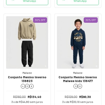
WhatsApp
WhatsApp
30
%
OFF
30
%
OFF
Malwee
Malwee
Conjunto Menino Inverno
Conjunto Menino Inverno
136823
Malwee kids 136477
4
6
8
6
8
R$192,00
R$134,40
R$129,00
R$90,30
3
x de
R$44,80
sem juros
3
x de
R$30,10
sem juros