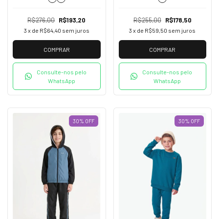
R$276,00
R$193,20
R$255,00
R$178,50
3
x de
R$64,40
sem juros
3
x de
R$59,50
sem juros
COMPRAR
COMPRAR
Consulte-nos pelo
Consulte-nos pelo
WhatsApp
WhatsApp
30
%
OFF
30
%
OFF