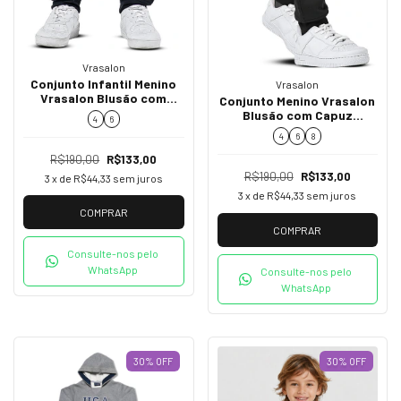
Vrasalon
Conjunto Infantil Menino
Vrasalon
Vrasalon Blusão com
Conjunto Menino Vrasalon
Zíper e Calça em Helanca
Blusão com Capuz
4
6
Preto 415572
Explorer e Calça Jogger
4
6
8
em Moletom Areia e Preto
415579
R$190,00
R$133,00
R$190,00
R$133,00
3
x de
R$44,33
sem juros
3
x de
R$44,33
sem juros
COMPRAR
COMPRAR
Consulte-nos pelo
WhatsApp
Consulte-nos pelo
WhatsApp
30
%
OFF
30
%
OFF