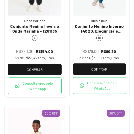
kiko e kika
Onda Marinha
Conjunto Menino Inverno
Conjunto Menino Inverno
14820: Elegância e
Onda Marinha - 1261135
Conforto para os Dias
10
4
Frios
R$129,00
R$90,30
R$220,00
R$154,00
3
x de
R$30,10
sem juros
3
x de
R$51,33
sem juros
COMPRAR
COMPRAR
Consulte-nos pelo
Consulte-nos pelo
WhatsApp
WhatsApp
30
%
OFF
30
%
OFF