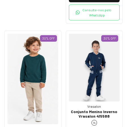
Consulte-nos pelo
WhatsApp
30
%
OFF
30
%
OFF
Vrasalon
Conjunto Menino Inverno
Vrasalon 415588
14