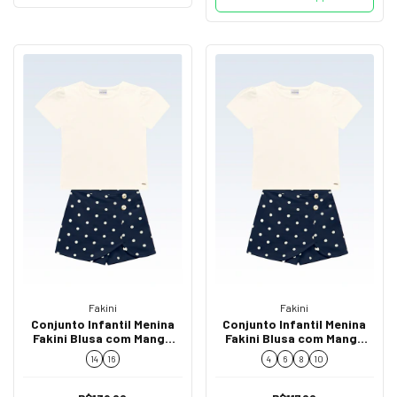
Fakini
Fakini
Conjunto Infantil Menina
Conjunto Infantil Menina
Fakini Blusa com Manga
Fakini Blusa com Manga
Bufante e Short Saia Poá
Bufante e Short Saia Poá
14
16
4
6
8
10
02234
02234