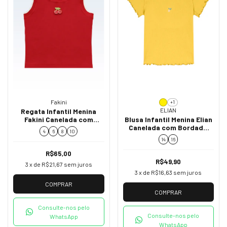
Fakini
+1
ELIAN
Regata Infantil Menina
Fakini Canelada com
Blusa Infantil Menina Elian
Cerejinhas Vermelha
Canelada com Bordado
4
6
8
10
02253
50079
14
16
R$65,00
R$49,90
3
x de
R$21,67
sem juros
3
x de
R$16,63
sem juros
COMPRAR
COMPRAR
Consulte-nos pelo
Consulte-nos pelo
WhatsApp
WhatsApp