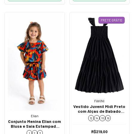
FRETE GRÁTIS
FAKINI
Vestido Juvenil Midi Preto
com Alças de Babado
02841
Elian
12
14
16
18
Conjunto Menina Elian com
Blusa e Saia Estampada
232375
R$219,00
1
2
3