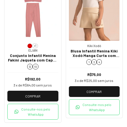
Kiki Xodó
+1
ELIAN
Blusa Infantil Menina Kiki
Conjunto Infantil Menina
Xodó Manga Curta com
Fakini Jaqueta com Capuz
Gola Boneca K2650015
1
2
4
e Legging 252002
12
10
R$75,00
R$192,00
3
x de
R$25,00
sem juros
3
x de
R$64,00
sem juros
COMPRAR
COMPRAR
Consulte-nos pelo
Consulte-nos pelo
WhatsApp
WhatsApp