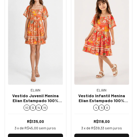
ELIAN
ELIAN
Vestido Juvenil Menina
Vestido Infantil Menina
Elian Estampado 100%
Elian Estampado 100%
Algodão 252034
Algodão 252034
10
12
14
16
4
6
8
R$135,00
R$118,00
3
x de
R$45,00
sem juros
3
x de
R$39,33
sem juros