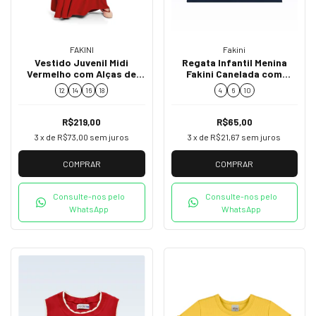
Fakini
FAKINI
Regata Infantil Menina
Vestido Juvenil Midi
Fakini Canelada com
Vermelho com Alças de
Cerejinhas 02253
Babado 02841
4
6
10
12
14
16
18
R$65,00
R$219,00
3
x de
R$21,67
sem juros
3
x de
R$73,00
sem juros
COMPRAR
COMPRAR
Consulte-nos pelo
Consulte-nos pelo
WhatsApp
WhatsApp