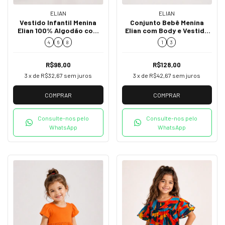
ELIAN
ELIAN
Vestido Infantil Menina
Conjunto Bebê Menina
Elian 100% Algodão com
Elian com Body e Vestido
Estampa de Tucanos
Salopete Bordado 71258
4
6
8
1
3
232359
R$98,00
R$128,00
3
x de
R$32,67
sem juros
3
x de
R$42,67
sem juros
COMPRAR
COMPRAR
Consulte-nos pelo
Consulte-nos pelo
WhatsApp
WhatsApp