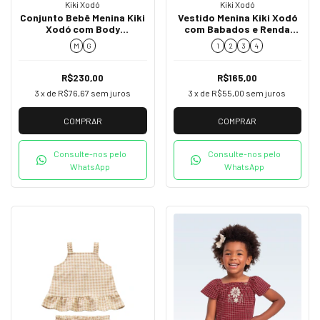
Kiki Xodó
Kiki Xodó
Conjunto Bebê Menina Kiki
Vestido Menina Kiki Xodó
Xodó com Body
com Babados e Renda
Estampado e Shorts
K2100026
M
G
1
2
3
4
K1500005
R$230,00
R$165,00
3
x de
R$76,67
sem juros
3
x de
R$55,00
sem juros
COMPRAR
COMPRAR
Consulte-nos pelo
Consulte-nos pelo
WhatsApp
WhatsApp