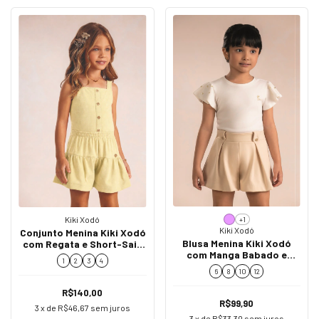
Kiki Xodó
+1
Kiki Xodó
Conjunto Menina Kiki Xodó
Blusa Menina Kiki Xodó
com Regata e Short-Saia
com Manga Babado e
K2500026
1
2
3
4
Aplicações K3650017
6
8
10
12
R$140,00
R$99,90
3
x de
R$46,67
sem juros
3
x de
R$33,30
sem juros