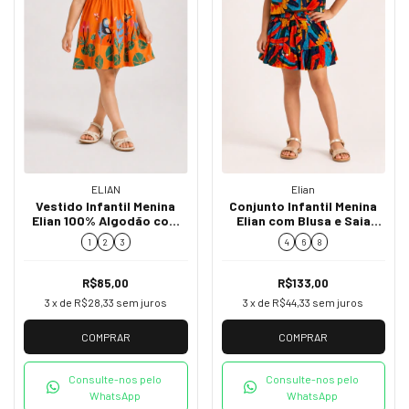
ELIAN
Elian
Vestido Infantil Menina
Conjunto Infantil Menina
Elian 100% Algodão com
Elian com Blusa e Saia
Estampa de Tucanos
Estampada 232375
1
2
3
4
6
8
232359
R$85,00
R$133,00
3
x de
R$28,33
sem juros
3
x de
R$44,33
sem juros
COMPRAR
COMPRAR
Consulte-nos pelo
Consulte-nos pelo
WhatsApp
WhatsApp