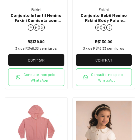
Fakini
Fakini
Conjunto Infantil Menino
Conjunto Bebê Menino
Fakini Camiseta com
Fakini Body Polo e
Botões e Bermuda
Jardineira Listrada 02064
P
M
G
P
M
G
Listrada 02050
R$139,00
R$130,00
3
x de
R$46,33
sem juros
3
x de
R$43,33
sem juros
COMPRAR
COMPRAR
Consulte-nos pelo
Consulte-nos pelo
WhatsApp
WhatsApp