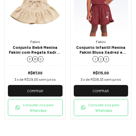
Fakini
Fakini
Conjunto Bebê Menina
Conjunto Infantil Menina
Fakini com Regata Xadrez
Fakini Blusa Xadrez e
e Short-Saia 02009
Short com Babados 02172
P
M
G
1
2
3
R$87,00
R$115,00
3
x de
R$29,00
sem juros
3
x de
R$38,33
sem juros
COMPRAR
COMPRAR
Consulte-nos pelo
Consulte-nos pelo
WhatsApp
WhatsApp