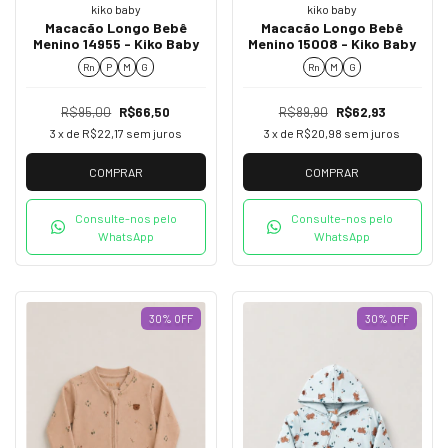
kiko baby
kiko baby
Macacão Longo Bebê
Macacão Longo Bebê
Menino 14955 - Kiko Baby
Menino 15008 - Kiko Baby
Rn
P
M
G
Rn
M
G
R$95,00
R$66,50
R$89,90
R$62,93
3
x de
R$22,17
sem juros
3
x de
R$20,98
sem juros
COMPRAR
COMPRAR
Consulte-nos pelo
Consulte-nos pelo
WhatsApp
WhatsApp
30
%
OFF
30
%
OFF