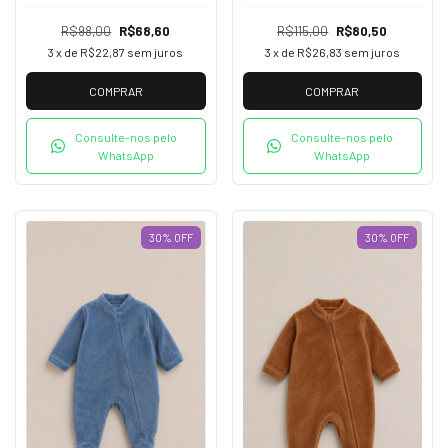
R$98,00
R$68,60
R$115,00
R$80,50
3
x de
R$22,87
sem juros
3
x de
R$26,83
sem juros
COMPRAR
COMPRAR
Consulte-nos pelo
Consulte-nos pelo
WhatsApp
WhatsApp
30
%
OFF
30
%
OFF