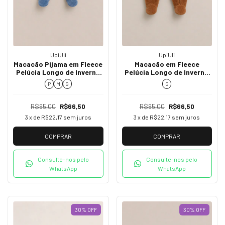
UpiUli
UpiUli
Macacão Pijama em Fleece
Macacão em Fleece
Pelúcia Longo de Inverno
Pelúcia Longo de Inverno
Menino UpiUli - Ref. 2786
Menino UpiUli - Ref. 2719
P
M
G
G
R$95,00
R$66,50
R$95,00
R$66,50
3
x de
R$22,17
sem juros
3
x de
R$22,17
sem juros
COMPRAR
COMPRAR
Consulte-nos pelo
Consulte-nos pelo
WhatsApp
WhatsApp
30
%
OFF
30
%
OFF