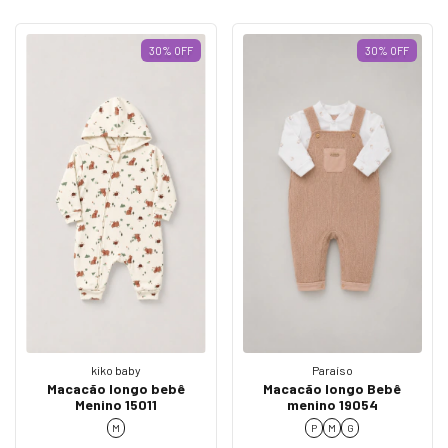
30
%
OFF
30
%
OFF
kiko baby
Paraíso
Macacão longo bebê
Macacão longo Bebê
Menino 15011
menino 19054
M
P
M
G