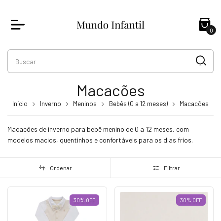
0
Macacões
Início
Inverno
Meninos
Bebês (0 a 12 meses)
Macacões
Macacões de inverno para bebê menino de 0 a 12 meses, com
modelos macios, quentinhos e confortáveis para os dias frios.
Ordenar
Filtrar
30
%
OFF
30
%
OFF