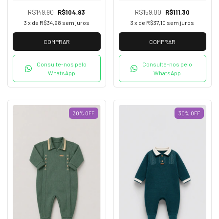
R$149,90
R$104,93
R$159,00
R$111,30
3
x de
R$34,98
sem juros
3
x de
R$37,10
sem juros
COMPRAR
COMPRAR
Consulte-nos pelo
Consulte-nos pelo
WhatsApp
WhatsApp
30
%
OFF
30
%
OFF