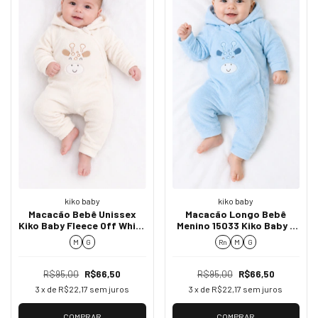
kiko baby
kiko baby
Macacão Bebê Unissex
Macacão Longo Bebê
Kiko Baby Fleece Off White
Menino 15033 Kiko Baby -
com Capuz e Girafinha
Conforto e Elegância para
M
G
Rn
M
G
15033
o Inverno
R$95,00
R$66,50
R$95,00
R$66,50
3
x de
R$22,17
sem juros
3
x de
R$22,17
sem juros
COMPRAR
COMPRAR