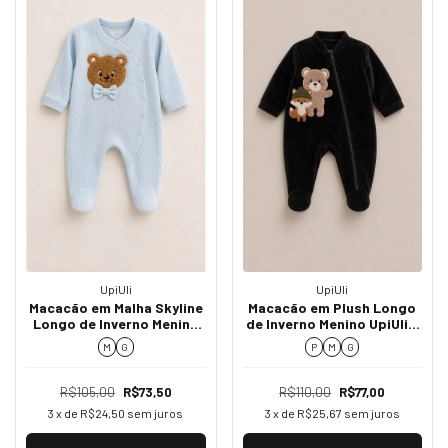
UpiUli
UpiUli
Macacão em Malha Skyline
Macacão em Plush Longo
Longo de Inverno Menino
de Inverno Menino UpiUli -
UpiUli - Ref. 2719
Ref. 2713
M
G
P
M
G
R$105,00
R$73,50
R$110,00
R$77,00
3
x de
R$24,50
sem juros
3
x de
R$25,67
sem juros