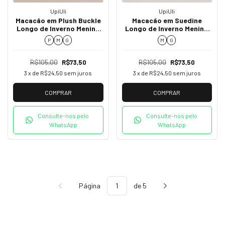
UpiUli
UpiUli
Macacão em Plush Buckle
Macacão em Suedine
Longo de Inverno Menino
Longo de Inverno Menino
UpiUli - Ref. 2730
UpiUli - Ref. 2716
P
M
G
M
G
R$105,00
R$73,50
R$105,00
R$73,50
3
x de
R$24,50
sem juros
3
x de
R$24,50
sem juros
COMPRAR
COMPRAR
Consulte-nos pelo
Consulte-nos pelo
WhatsApp
WhatsApp
Página
de 5