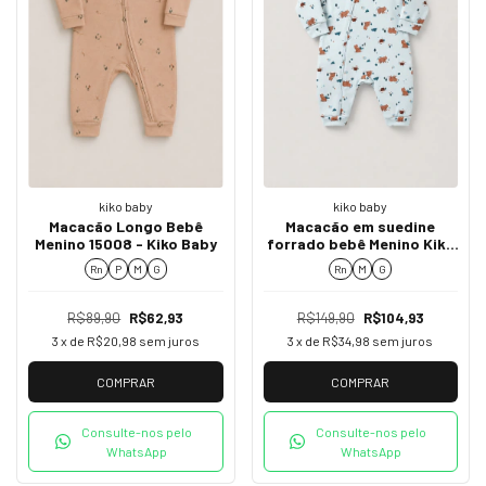
kiko baby
kiko baby
Macacão Longo Bebê
Macacão em suedine
Menino 15008 - Kiko Baby
forrado bebê Menino Kiko
Baby 15011
Rn
P
M
G
Rn
M
G
R$89,90
R$62,93
R$149,90
R$104,93
3
x de
R$20,98
sem juros
3
x de
R$34,98
sem juros
COMPRAR
COMPRAR
Consulte-nos pelo
Consulte-nos pelo
WhatsApp
WhatsApp