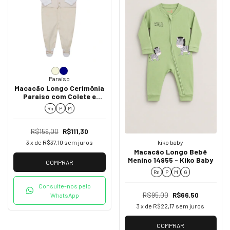
Paraíso
Macacão Longo Cerimônia
Paraiso com Colete e
Gravata Removível 19095
Rn
P
M
R$159,00
R$111,30
kiko baby
3
x de
R$37,10
sem juros
Macacão Longo Bebê
Menino 14955 - Kiko Baby
COMPRAR
Rn
P
M
G
Consulte-nos pelo
R$95,00
R$66,50
WhatsApp
3
x de
R$22,17
sem juros
COMPRAR