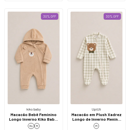
30
%
OFF
30
%
OFF
kiko baby
UpiUli
Macacão Bebê Feminino
Macacão em Plush Xadrez
Longo Inverno Kiko Baby |
Longo de Inverno Menino
15013
UpiUli - Ref. 2714
Rn
M
M