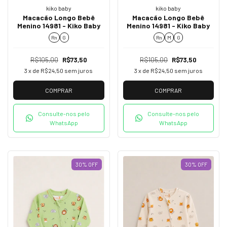
kiko baby
kiko baby
Macacão Longo Bebê
Macacão Longo Bebê
Menino 14981 - Kiko Baby
Menino 14981 - Kiko Baby
Rn
G
Rn
M
G
R$105,00
R$73,50
R$105,00
R$73,50
3
x de
R$24,50
sem juros
3
x de
R$24,50
sem juros
COMPRAR
COMPRAR
Consulte-nos pelo
Consulte-nos pelo
WhatsApp
WhatsApp
30
%
OFF
30
%
OFF