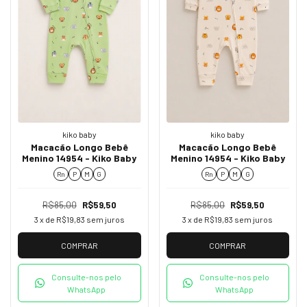
kiko baby
kiko baby
Macacão Longo Bebê
Macacão Longo Bebê
Menino 14954 - Kiko Baby
Menino 14954 - Kiko Baby
Rn
P
M
G
Rn
P
M
G
R$85,00
R$59,50
R$85,00
R$59,50
3
x de
R$19,83
sem juros
3
x de
R$19,83
sem juros
COMPRAR
COMPRAR
Consulte-nos pelo
Consulte-nos pelo
WhatsApp
WhatsApp