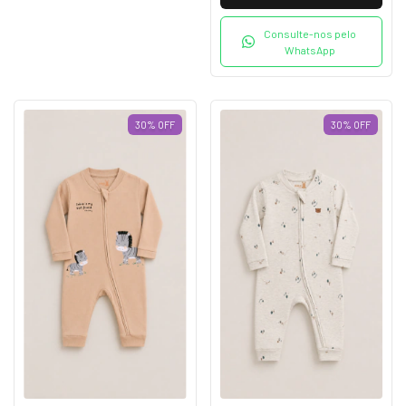
Consulte-nos pelo
WhatsApp
30
%
OFF
30
%
OFF