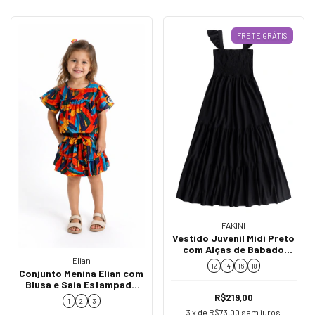
FRETE GRÁTIS
FAKINI
Vestido Juvenil Midi Preto
com Alças de Babado
02841
Elian
12
14
16
18
Conjunto Menina Elian com
Blusa e Saia Estampada
232375
R$219,00
1
2
3
3
x de
R$73,00
sem juros