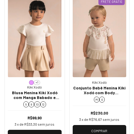
FRETE GRÁTIS
Kiki Xodó
+1
Kiki Xodó
Conjunto Bebê Menina Kiki
Xodó com Body
Blusa Menina Kiki Xodó
Estampado e Shorts
com Manga Babado e
M
G
K1500005
Aplicações K3650017
6
8
10
12
R$230,00
R$99,90
3
x de
R$76,67
sem juros
3
x de
R$33,30
sem juros
COMPRAR