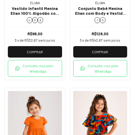
ELIAN
ELIAN
Vestido Infantil Menina
Conjunto Bebê Menina
Elian 100% Algodão com
Elian com Body e Vestido
Estampa de Tucanos
Salopete Bordado 71258
4
6
8
1
3
232359
R$98,00
R$128,00
3
x de
R$32,67
sem juros
3
x de
R$42,67
sem juros
COMPRAR
COMPRAR
Consulte-nos pelo
Consulte-nos pelo
WhatsApp
WhatsApp