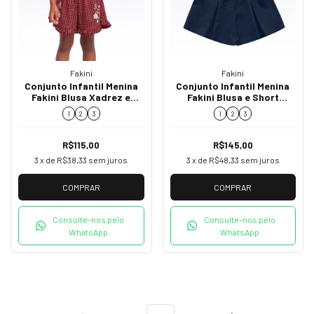
Fakini
Fakini
Conjunto Infantil Menina
Conjunto Infantil Menina
Fakini Blusa Xadrez e
Fakini Blusa e Short
Short com Babados 02172
Bordado 02190
1
2
3
1
2
3
R$115,00
R$145,00
3
x de
R$38,33
sem juros
3
x de
R$48,33
sem juros
COMPRAR
COMPRAR
Consulte-nos pelo
Consulte-nos pelo
WhatsApp
WhatsApp