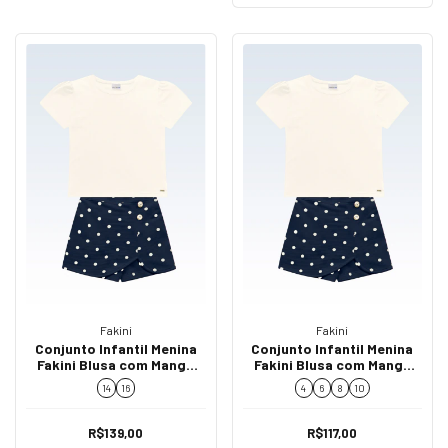
Fakini
Fakini
Conjunto Infantil Menina
Conjunto Infantil Menina
Fakini Blusa com Manga
Fakini Blusa com Manga
Bufante e Short Saia Poá
Bufante e Short Saia Poá
14
16
4
6
8
10
02234
02234
R$139,00
R$117,00