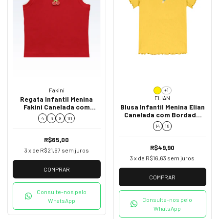
Fakini
+1
ELIAN
Regata Infantil Menina
Fakini Canelada com
Blusa Infantil Menina Elian
Cerejinhas Vermelha
Canelada com Bordado
4
6
8
10
02253
50079
14
16
R$65,00
R$49,90
3
x de
R$21,67
sem juros
3
x de
R$16,63
sem juros
COMPRAR
COMPRAR
Consulte-nos pelo
Consulte-nos pelo
WhatsApp
WhatsApp