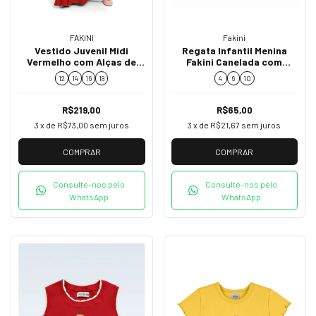
Fakini
FAKINI
Regata Infantil Menina
Vestido Juvenil Midi
Fakini Canelada com
Vermelho com Alças de
Cerejinhas 02253
Babado 02841
4
6
10
12
14
16
18
R$65,00
R$219,00
3
x de
R$21,67
sem juros
3
x de
R$73,00
sem juros
COMPRAR
COMPRAR
Consulte-nos pelo
Consulte-nos pelo
WhatsApp
WhatsApp