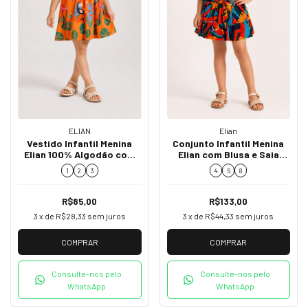
ELIAN
Elian
Vestido Infantil Menina
Conjunto Infantil Menina
Elian 100% Algodão com
Elian com Blusa e Saia
Estampa de Tucanos
Estampada 232375
1
2
3
4
6
8
232359
R$85,00
R$133,00
3
x de
R$28,33
sem juros
3
x de
R$44,33
sem juros
COMPRAR
COMPRAR
Consulte-nos pelo
Consulte-nos pelo
WhatsApp
WhatsApp