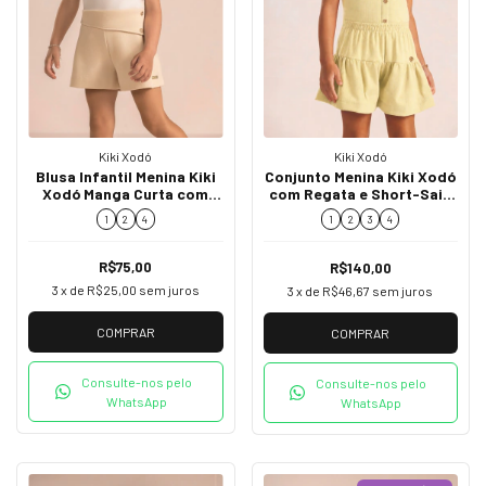
Kiki Xodó
Kiki Xodó
Blusa Infantil Menina Kiki
Conjunto Menina Kiki Xodó
Xodó Manga Curta com
com Regata e Short-Saia
Gola Boneca K2650015
K2500026
1
2
4
1
2
3
4
R$75,00
R$140,00
3
x de
R$25,00
sem juros
3
x de
R$46,67
sem juros
COMPRAR
COMPRAR
Consulte-nos pelo
Consulte-nos pelo
WhatsApp
WhatsApp