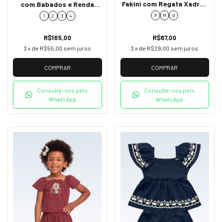
Fakini com Regata Xadrez
com Babados e Renda
e Short-Saia 02009
K2100026
P
M
G
1
2
3
4
R$87,00
R$165,00
3
x de
R$29,00
sem juros
3
x de
R$55,00
sem juros
COMPRAR
COMPRAR
Consulte-nos pelo
Consulte-nos pelo
WhatsApp
WhatsApp