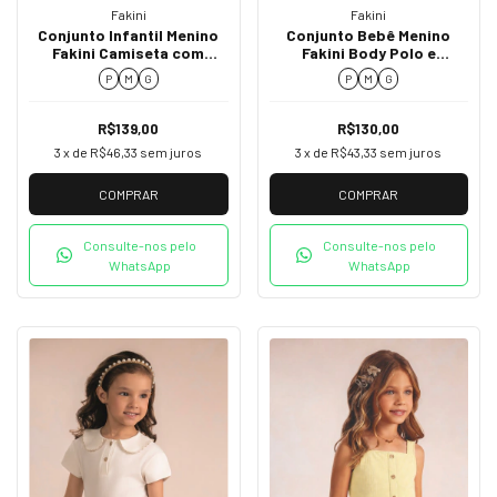
Fakini
Fakini
Conjunto Infantil Menino
Conjunto Bebê Menino
Fakini Camiseta com
Fakini Body Polo e
Botões e Bermuda
Jardineira Listrada 02064
P
M
G
P
M
G
Listrada 02050
R$139,00
R$130,00
3
x de
R$46,33
sem juros
3
x de
R$43,33
sem juros
COMPRAR
COMPRAR
Consulte-nos pelo
Consulte-nos pelo
WhatsApp
WhatsApp