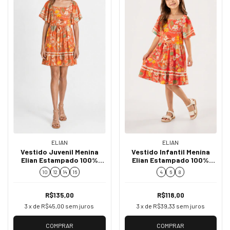
ELIAN
ELIAN
Vestido Juvenil Menina
Vestido Infantil Menina
Elian Estampado 100%
Elian Estampado 100%
Algodão 252034
Algodão 252034
10
12
14
16
4
6
8
R$135,00
R$118,00
3
x de
R$45,00
sem juros
3
x de
R$39,33
sem juros
COMPRAR
COMPRAR