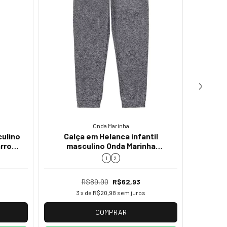
Onda Marinha
culino
Calça em Helanca infantil
arrom
masculino Onda Marinha
Calç
5.241.046 Cinza inverno menino
Kam
1
2
R$89,90
R$62,93
3
x de
R$20,98
sem juros
COMPRAR