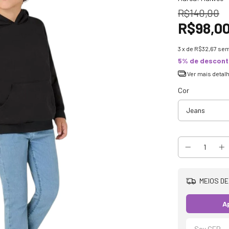
R$140,00
R$98,0
3
x de
R$32,67
sem
5% de descon
Ver mais detal
Cor
MEIOS DE
A