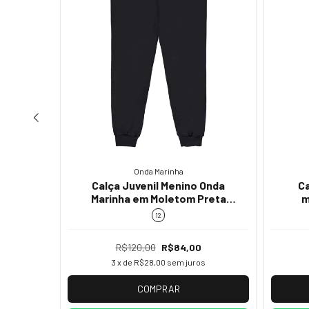
Onda Marinha
no em
Calça Juvenil Menino Onda
Ca
241.044
Marinha em Moletom Preta
m
ino
5.241.044
5.
12
R$120,00
R$84,00
s
3
x de
R$28,00
sem juros
COMPRAR