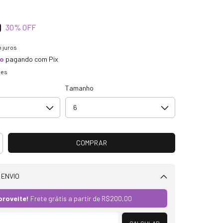
0
30
% OFF
 juros
to
pagando com Pix
hes
Tamanho
 ENVIO
Alterar CEP
proveite!
Frete grátis a partir de
R$200,00