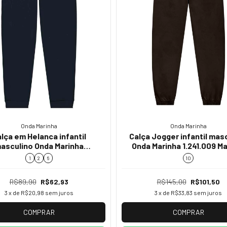
Onda Marinha
Onda Marinha
lça em Helanca infantil
Calça Jogger infantil mas
asculino Onda Marinha
Onda Marinha 1.241.009 M
241.046 inverno menino
inverno menino
1
2
6
10
R$89,90
R$62,93
R$145,00
R$101,50
3
x de
R$20,98
sem juros
3
x de
R$33,83
sem juros
COMPRAR
COMPRAR