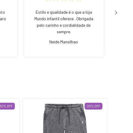
nto
Estilo e qualidade é o que a loja
Loja 
laro
Mundo infantil oferece . Obrigada
sapa
pelo carinho e cordialidade de
atend
sempre.
Neide Mansilhao
30
%
OFF
30
%
OFF