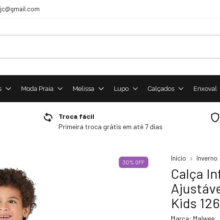
sjc@gmail.com
s
Moda Praia
Melissa
Lupo
Calçados
Enxoval
Troca fácil
Primeira troca grátis em até 7 dias
Início
Inverno
30
%
OFF
Calça In
Ajustáv
Kids 12
Marca:
Malwee