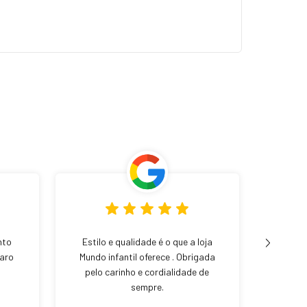
nto
Estilo e qualidade é o que a loja
Loja 
laro
Mundo infantil oferece . Obrigada
sapa
pelo carinho e cordialidade de
atend
sempre.