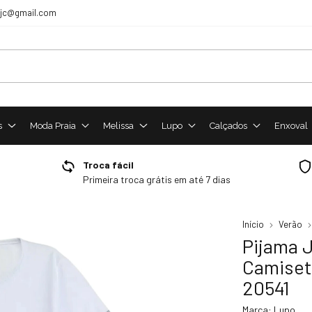
sjc@gmail.com
s
Moda Praia
Melissa
Lupo
Calçados
Enxoval
Troca fácil
Primeira troca grátis em até 7 dias
Início
Verão
Pijama 
Camiset
20541
Marca:
Lupo