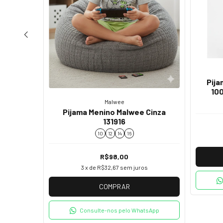
Pija
100
miseta
Malwee
adrez
Pijama Menino Malwee Cinza
131916
10
12
14
16
s
R$98,00
3
x de
R$32,67
sem juros
COMPRAR
tsApp
Consulte-nos pelo WhatsApp