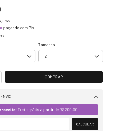
0
 juros
to
pagando com Pix
hes
Tamanho
 ENVIO
Alterar CEP
proveite!
Frete grátis a partir de
R$200,00
CALCULAR