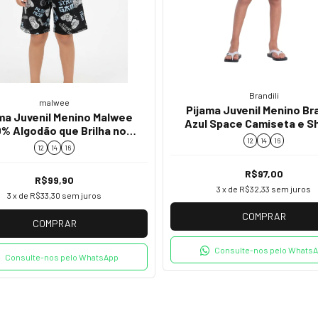
Brandili
malwee
Pijama Juvenil Menino Bra
ma Juvenil Menino Malwee
Azul Space Camiseta e S
% Algodão que Brilha no
26698
12
14
16
Escuro 130597
12
14
16
R$97,00
R$99,90
3
x de
R$32,33
sem juros
3
x de
R$33,30
sem juros
COMPRAR
COMPRAR
Consulte-nos pelo Whats
Consulte-nos pelo WhatsApp