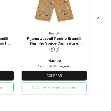
Brandili
ndili
Pijama Juvenil Menino Brandili
horts
Marinho Space Camiseta e
Shorts 26698
Pijam
12
16
Estamp
R$97,00
3
x de
R$32,33
sem juros
COMPRAR
App
Consulte-nos pelo WhatsApp