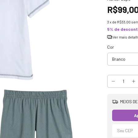
R$99,0
3
x de
R$33,00
sem
5% de descon
Ver mais detal
Cor
MEIOS DE
A